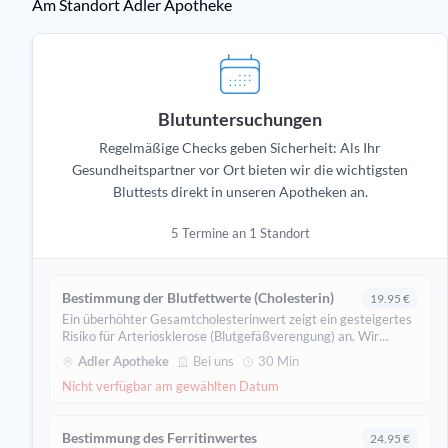
Am Standort Adler Apotheke
Blutuntersuchungen
Regelmäßige Checks geben Sicherheit: Als Ihr
Gesundheitspartner vor Ort bieten wir die wichtigsten
Bluttests direkt in unseren Apotheken an.
5 Termine an 1 Standort
Bestimmung der Blutfettwerte (Cholesterin)
19.95 €
Ein überhöhter Gesamtcholesterinwert zeigt ein gesteigertes
Risiko für Arteriosklerose (Blutgefäßverengung) an. Wir
weisen folgende Werte aus: Cholesterol, Cholesterol in HDL
Adler Apotheke
Bei uns
30 Min
und LDL, Triglyceride, Glucose.
Nicht verfügbar am gewählten Datum
Bestimmung des Ferritinwertes
24.95 €