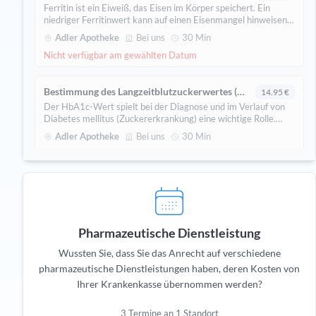
Ferritin ist ein Eiweiß, das Eisen im Körper speichert. Ein
niedriger Ferritinwert kann auf einen Eisenmangel hinweisen,
der sich beispielsweise durch Müdigkeit, Erschöpfung oder
Adler Apotheke
Bei uns
30 Min
verminderte Leistungsfähigkeit bemerkbar machen kann.
Nicht verfügbar am gewählten Datum
Bestimmung des Langzeitblutzuckerwertes (HbA1c)
14.95 €
Der HbA1c-Wert spielt bei der Diagnose und im Verlauf von
Diabetes mellitus (Zuckererkrankung) eine wichtige Rolle.
Dieser Wert zeigt den durchschnittlichen Blutzuckerwert über
Adler Apotheke
Bei uns
30 Min
die letzten 3 Monate an.
Nicht verfügbar am gewählten Datum
Bestimmung des Vitamin-D-Spiegels
29.95 €
Vitamin D spielt u.a. eine wichtige Rolle für die
Knochengesundheit. Vitamin-D-Mangel ist in Deutschland
weit verbreitet und kann sich z.B. durch Knochen- oder
Pharmazeutische Dienstleistung
Adler Apotheke
Bei uns
30 Min
Gelenkschmerzen sowie durch andauernde Müdigkeit äußern.
Nicht verfügbar am gewählten Datum
Wussten Sie, dass Sie das Anrecht auf verschiedene
pharmazeutische Dienstleistungen haben, deren Kosten von
Ihrer Krankenkasse übernommen werden?
Bestimmung des aktuellen Blutzuckerwertes
3.00 €
Der aktuelle Blutzuckerwert zeigt den Glukosespiegel im Blut
3 Termine an 1 Standort