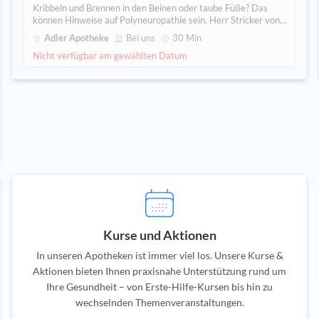
Kribbeln und Brennen in den Beinen oder taube Füße? Das
können Hinweise auf Polyneuropathie sein. Herr Stricker von
der gbo-Medizintechnik ist vor Ort und erklärt Ihnen
Adler Apotheke
Bei uns
30 Min
unverbindlich und kostenlos die Vorzüge der HiTop-Therapie.
Nicht verfügbar am gewählten Datum
Kurse und Aktionen
In unseren Apotheken ist immer viel los. Unsere Kurse &
Aktionen bieten Ihnen praxisnahe Unterstützung rund um
Ihre Gesundheit – von Erste-Hilfe-Kursen bis hin zu
wechselnden Themenveranstaltungen.