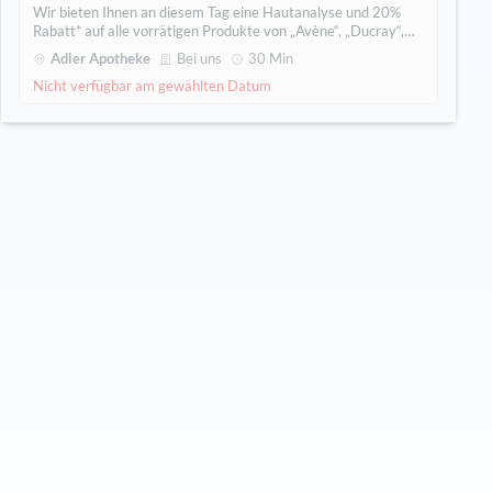
Wir bieten Ihnen an diesem Tag eine Hautanalyse und 20%
Rabatt* auf alle vorrätigen Produkte von „Avène“, „Ducray“,
„Dexeryl“ und „Aderma“. Lernen Sie auch die neue
Adler Apotheke
Bei uns
30 Min
Produktserie „Hyaluron ACTIV Procedure“ kennen.
Nicht verfügbar am gewählten Datum