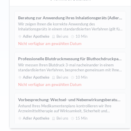
an und gibt damit einen wichtigen Hinweis auf eine mögliche
Zuckererkrankung (Diabetes). Die Bestimmung dauert nur 5
Adler Apotheke
Bei uns
30 Min
Minuten.
Nicht verfügbar am gewählten Datum
Beratung zur Anwendung ihres Inhalationsgeräts (Adler Apotheke)
Wir zeigen Ihnen die korrekte Anwendung des
Inhalationsgeräts in einem standardisierten Verfahren (gilt für
Erwachsene und Kinder ab 6 Jahre). Dann führen Sie die
Adler Apotheke
Bei uns
10 Min
Inhalation unter Anleitung durch, wir besprechen gemeinsam
Nicht verfügbar am gewählten Datum
Ihre Fragen.
Professionelle Blutdruckmessung für Bluthochdruckpatient/innen (Adler Apotheke)
Wir messen Ihren Blutdruck 3-mal nacheinander in einem
standardisierten Verfahren, besprechen gemeinsam mit Ihnen
die Werte und beraten Sie.
Adler Apotheke
Bei uns
10 Min
Nicht verfügbar am gewählten Datum
Vorbesprechung: Wechsel- und Nebenwirkungsberatung ihrer Medikamente (Adler Apotheke)
Anhand Ihres Medikamentenplans kontrollieren wir Ihre
Arzneimitteltherapie auf Wirksamkeit, Sicherheit und
mögliche Neben- und Wechselwirkungen.
Adler Apotheke
Bei uns
15 Min
Nicht verfügbar am gewählten Datum