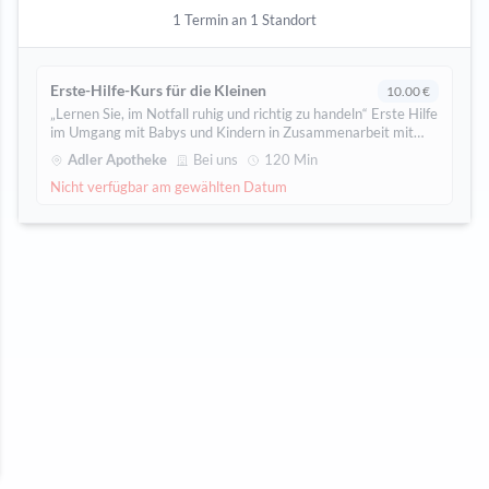
1 Termin an 1 Standort
Erste-Hilfe-Kurs für die Kleinen
10.00 €
„Lernen Sie, im Notfall ruhig und richtig zu handeln“ Erste Hilfe
im Umgang mit Babys und Kindern in Zusammenarbeit mit
den Hildener Maltesern – für Eltern, Großeltern, Tanten,
Adler Apotheke
Bei uns
120 Min
Onkel und alle Interessierten.
Nicht verfügbar am gewählten Datum