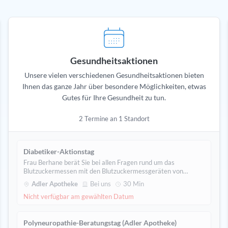
Gesundheitsaktionen
Unsere vielen verschiedenen Gesundheitsaktionen bieten
Ihnen das ganze Jahr über besondere Möglichkeiten, etwas
Gutes für Ihre Gesundheit zu tun.
2 Termine an 1 Standort
Diabetiker-Aktionstag
Frau Berhane berät Sie bei allen Fragen rund um das
Blutzuckermessen mit den Blutzuckermessgeräten von
„Roche“ und tauscht bei Bedarf Ihr altes Gerät gegen ein
Adler Apotheke
Bei uns
30 Min
neues kostenlos aus.
Nicht verfügbar am gewählten Datum
Polyneuropathie-Beratungstag (Adler Apotheke)